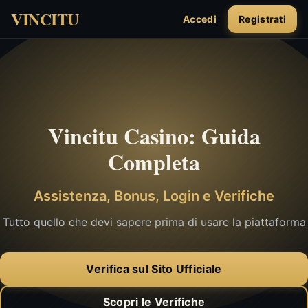
VINCITU
Accedi
Registrati
Vincitu Casino: Guida
Completa
Assistenza, Bonus, Login e Verifiche
Tutto quello che devi sapere prima di usare la piattaforma
Verifica sul Sito Ufficiale
Scopri le Verifiche