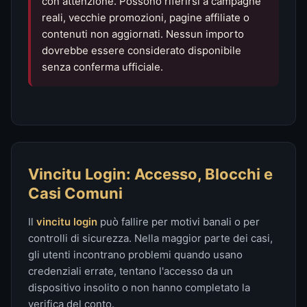
con attenzione. Possono riferirsi a campagne
reali, vecchie promozioni, pagine affiliate o
contenuti non aggiornati. Nessun importo
dovrebbe essere considerato disponibile
senza conferma ufficiale.
Vincitu Login: Accesso, Blocchi e
Casi Comuni
Il
vincitu login
può fallire per motivi banali o per
controlli di sicurezza. Nella maggior parte dei casi,
gli utenti incontrano problemi quando usano
credenziali errate, tentano l'accesso da un
dispositivo insolito o non hanno completato la
verifica del conto.