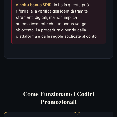
vincitu bonus SPID
. In Italia questo può
riferirsi alla verifica dell'identità tramite
strumenti digitali, ma non implica
automaticamente che un bonus venga
sbloccato. La procedura dipende dalla
piattaforma e dalle regole applicate al conto.
Come Funzionano i Codici
Promozionali