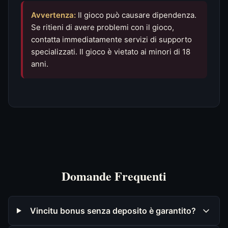
Avvertenza:
Il gioco può causare dipendenza.
Se ritieni di avere problemi con il gioco,
contatta immediatamente servizi di supporto
specializzati. Il gioco è vietato ai minori di 18
anni.
Domande Frequenti
Vincitu bonus senza deposito è garantito?