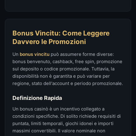
Bonus Vincitu: Come Leggere
Davvero le Promozioni
Un
bonus vincitu
può assumere forme diverse:
bonus benvenuto, cashback, free spin, promozione
sul deposito o codice promozionale. Tuttavia, la
disponibilità non è garantita e può variare per
regione, stato dell'account e periodo promozionale.
Definizione Rapida
Un bonus casinò è un incentivo collegato a
condizioni specifiche. Di solito richiede requisiti di
puntata, limiti temporali, giochi idonei e importi
massimi convertibili. Il valore nominale non