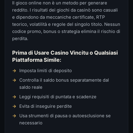
Il gioco online non è un metodo per generare
reddito. I risultati dei giochi da casinò sono casuali
e dipendono da meccaniche certificate, RTP
teorico, volatilità e regole del singolo titolo. Nessun
codice promo, bonus o strategia elimina il rischio di
perdita.
Prima di Usare Casino Vincitu o Qualsiasi
Piattaforma Simile:
Imposta limiti di deposito
Controlla il saldo bonus separatamente dal
saldo reale
Leggi requisiti di puntata e scadenze
Evita di inseguire perdite
Usa strumenti di pausa o autoesclusione se
necessario