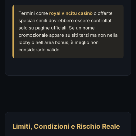
Termini come
royal vincitu casinò
o offerte
speciali simili dovrebbero essere controllati
solo su pagine ufficiali. Se un nome
promozionale appare su siti terzi ma non nella
lobby o nell'area bonus, è meglio non
considerarlo valido.
Limiti, Condizioni e Rischio Reale